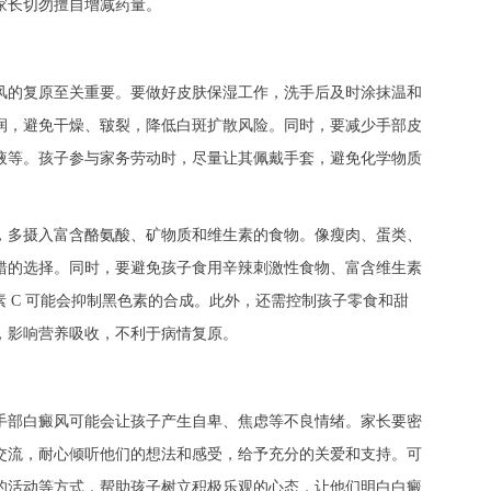
长切勿擅自增减药量。​
的复原至关重要。要做好皮肤保湿工作，洗手后及时涂抹温和
润，避免干燥、皲裂，降低白斑扩散风险。同时，要减少手部皮
液等。孩子参与家务劳动时，尽量让其佩戴手套，避免化学物质
多摄入富含酪氨酸、矿物质和维生素的食物。像瘦肉、蛋类、
错的选择。同时，要避免孩子食用辛辣刺激性食物、富含维生素
素 C 可能会抑制黑色素的合成。此外，还需控制孩子零食和甜
影响营养吸收，不利于病情复原。​
部白癜风可能会让孩子产生自卑、焦虑等不良情绪。家长要密
交流，耐心倾听他们的想法和感受，给予充分的关爱和支持。可
的活动等方式，帮助孩子树立积极乐观的心态，让他们明白白癜