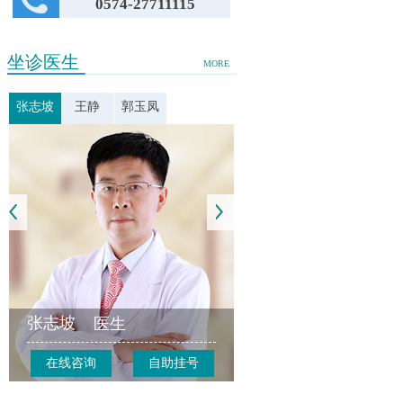
0574-27711115
坐诊医生
MORE
张志坡
王静
郭玉凤
张志坡
医生
在线咨询
自助挂号