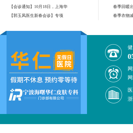
【会诊通知】10月18日，上海华
春季回暖
【郭玉凤医生新春会诊】专项
春季衣物
健
0
网
网
医
浙