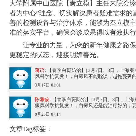
大学附属中山医院【秦立模】主任来院会诊
者为中心”理念、切实解决患者疑难需求的
善的检测设备与治疗体系，能够为秦立模
准的落实平台，确保会诊成果得以有效执
让专业的力量，为您的新年健康之路保
更稳定的状态，迎接明媚春光。
蒋语
: 【春季白斑防治】| 3月7日、8日，上
风科学抗复发！
，白癜风不能耽误，越拖蔓延
3月17日 01:01
陈雅俊
: 【春季白斑防治】| 3月7日、8日，
癜风科学抗复发！
，白癜风还是能治疗好的，
9月23日 07:14
文章Tag标签：