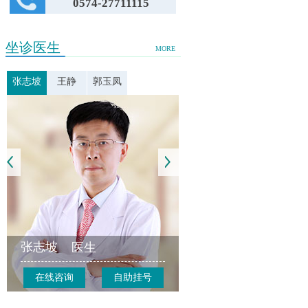
0574-27711115
坐诊医生
MORE
张志坡
王静
郭玉凤
张志坡
医生
在线咨询
自助挂号