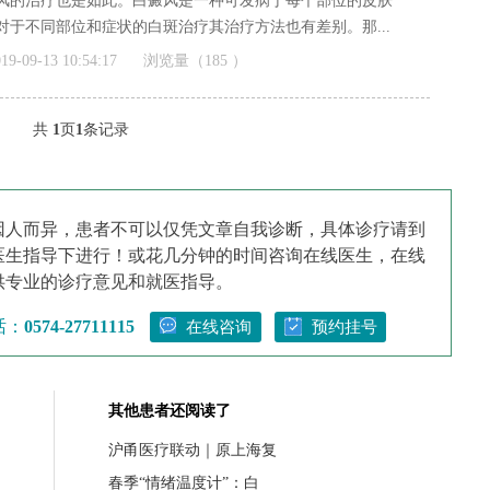
风的治疗也是如此。白癜风是一种可发病于每个部位的皮肤
对于不同部位和症状的白斑治疗其治疗方法也有差别。那...
]
19-09-13 10:54:17
浏览量（185 ）
共
1
页
1
条记录
因人而异，患者不可以仅凭文章自我诊断，具体诊疗请到
医生指导下进行！或花几分钟的时间咨询在线医生，在线
供专业的诊疗意见和就医指导。
话：
0574-27711115
在线咨询
预约挂号
其他患者还阅读了
沪甬医疗联动｜原上海复
春季“情绪温度计”：白