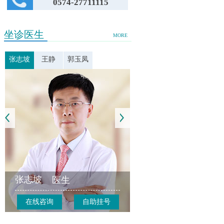
0574-27711115
坐诊医生
MORE
张志坡
王静
郭玉凤
张志坡
医生
在线咨询
自助挂号